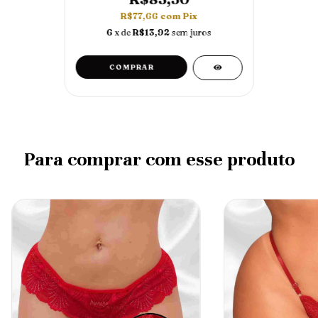
R$77,66
com
Pix
6
x de
R$13,92
sem juros
Para comprar com esse produto