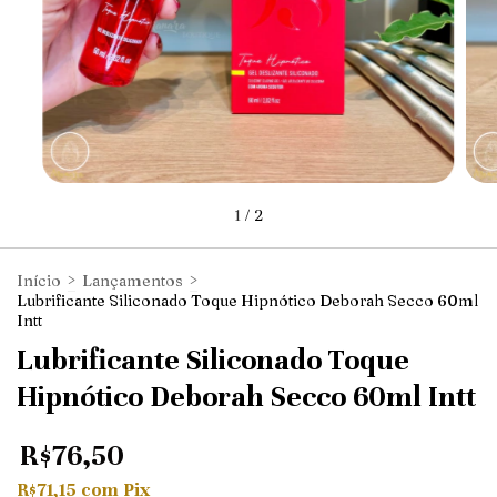
1
/
2
Início
>
Lançamentos
>
Lubrificante Siliconado Toque Hipnótico Deborah Secco 60ml
Intt
Lubrificante Siliconado Toque
Hipnótico Deborah Secco 60ml Intt
R$76,50
R$71,15
com
Pix