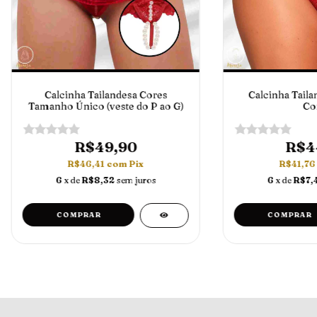
Calcinha Tailandesa Cores
Calcinha Taila
Tamanho Único (veste do P ao G)
Co
R$49,90
R$4
R$46,41
com
Pix
R$41,7
6
x de
R$8,32
sem juros
6
x de
R$7,
COMPRAR
COMPRAR