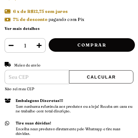
6
x de
R$12,75
sem juros
7% de desconto
pagando com Pix
Ver mais detalhes
ALTERAR CEP
Entregas para o CEP:
Meios de envio
CALCULAR
Não sei meu CEP
Embalagens Discretas!!!
Sem nenhuma referência aos produtos ou a loja! Receba em casa ou
no trabalho com total discrição.
Tire suas dúvidas!
Escolha seus produtos diretamente pelo Whatsapp e tire suas
dúvidas.