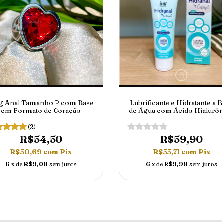
g Anal Tamanho P com Base
Lubrificante e Hidratante a 
em Formato de Coração
de Água com Ácido Hialurô
Hidranal By Castropil 50g I
(2)
R$54,50
R$59,90
R$50,69
com
Pix
R$55,71
com
Pix
6
x de
R$9,08
sem juros
6
x de
R$9,98
sem juros