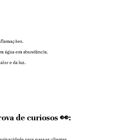
nflamações.
om água em abundância.
lor e da luz.
ova de curiosos 👀:
 privacidade para nossos clientes.