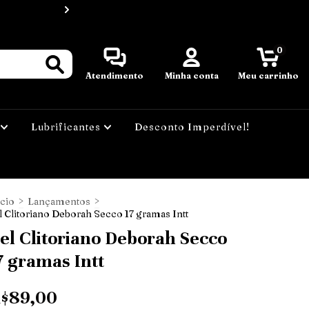

Frete grátis para Passos - MG nos 
0
Atendimento
Minha conta
Meu carrinho
Lubrificantes
Desconto Imperdível!
ício
>
Lançamentos
>
l Clitoriano Deborah Secco 17 gramas Intt
el Clitoriano Deborah Secco
7 gramas Intt
$89,00