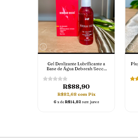
Gel Deslizante Lubrificante a
Plu
Base de Água Deborah Secco
Efeito Quente e Sabor de Frutas
Vermelhas 120 ml Intt
R$88,90
R$82,68
com
Pix
6
x de
R$14,82
sem juros