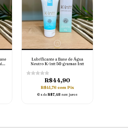
Base
Lubrificante a Base de Água
nico
Neutro K-intt 50 gramas Intt
ntt
R$44,90
R$41,76
com
Pix
6
x de
R$7,48
sem juros