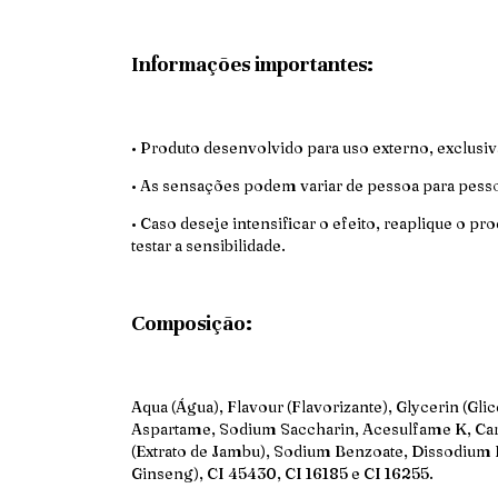
Informações importantes:
• Produto desenvolvido para uso externo, exclusiv
• As sensações podem variar de pessoa para pesso
• Caso deseje intensificar o efeito, reaplique o 
testar a sensibilidade.
Composição:
Aqua (Água), Flavour (Flavorizante), Glycerin (Gli
Aspartame, Sodium Saccharin, Acesulfame K, Ca
(Extrato de Jambu), Sodium Benzoate, Dissodium 
Ginseng), CI 45430, CI 16185 e CI 16255.