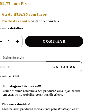
82,77
com
Pix
6
x de
R$14,83
sem juros
7% de desconto
pagando com Pix
r mais detalhes
ALTERAR CEP
regas para o CEP:
Meios de envio
CALCULAR
o sei meu CEP
Embalagens Discretas!!!
Sem nenhuma referência aos produtos ou a loja! Receba
em casa ou no trabalho com total discrição.
Tire suas dúvidas!
Escolha seus produtos diretamente pelo Whatsapp e tire