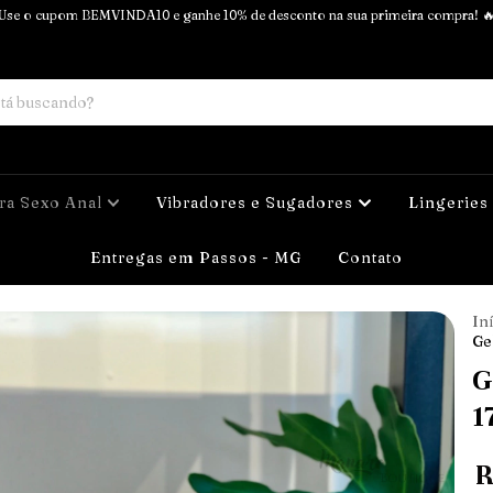
Use o cupom BEMVINDA10 e ganhe 10% de desconto na sua primeira compra! 
ra Sexo Anal
Vibradores e Sugadores
Lingeries
Entregas em Passos - MG
Contato
In
Ge
G
1
R