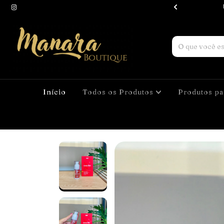
screta e à prova de curiosos!
Início
Todos os Produtos
Produtos pa