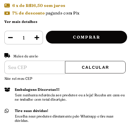
6
x de
R$16,50
sem juros
7% de desconto
pagando com Pix
Ver mais detalhes
ALTERAR CEP
Entregas para o CEP:
Meios de envio
CALCULAR
Não sei meu CEP
Embalagens Discretas!!!
Sem nenhuma referência aos produtos ou a loja! Receba em casa ou
no trabalho com total discrição.
Tire suas dúvidas!
Escolha seus produtos diretamente pelo Whatsapp e tire suas
dúvidas.