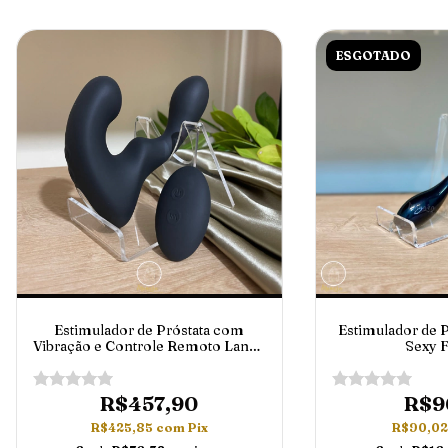
ESGOTADO
Estimulador de Próstata com
Estimulador de P
Vibração e Controle Remoto Landy
Sexy F
S-Hande
R$457,90
R$9
R$425,85
com
Pix
R$90,0