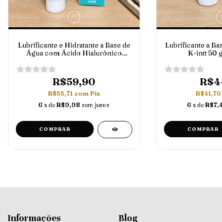
Lubrificante e Hidratante a Base de
Lubrificante a Ba
Água com Ácido Hialurônico
K-intt 50 
Hidranal By Castropil 50g Intt
R$59,90
R$4
R$55,71
com
Pix
R$41,7
6
x de
R$9,98
sem juros
6
x de
R$7,
Informações
Blog