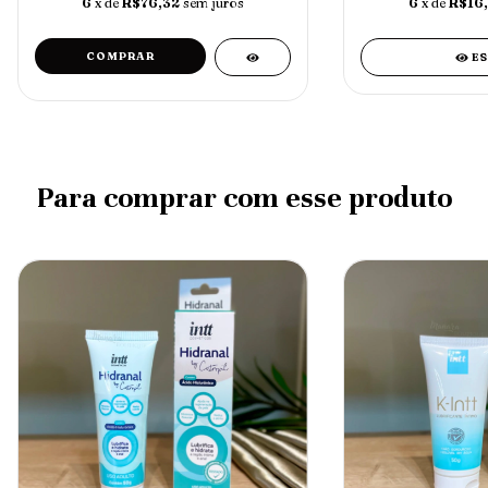
6
x de
R$76,32
sem juros
6
x de
R$16,
ES
Para comprar com esse produto